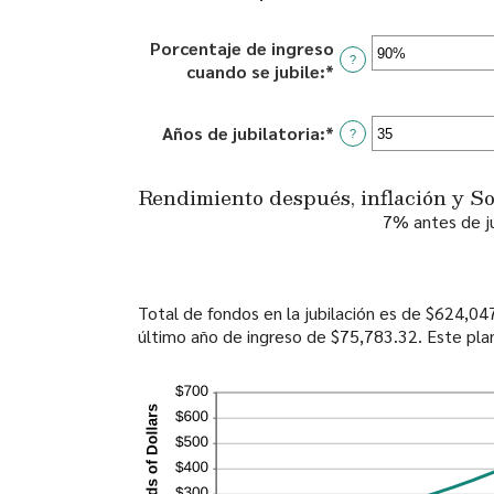
$0
an
and
amount
Porcentaje de ingreso
$100,000,000
between
?
cuando se jubile
:
*
Enter
0%
an
and
amount
20%
Años de jubilatoria
:
*
Enter
?
between
an
40%
amount
and
Rendimiento después, inflación y So
between
160%
7% antes de ju
1
and
100
Total de fondos en la jubilación es de $624,0
último año de ingreso de $75,783.32. Este plan