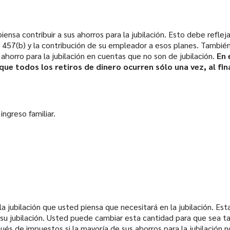
ensa contribuir a sus ahorros para la jubilación. Esto debe reflejar
 ó 457(b) y la contribución de su empleador a esos planes. También
ahorro para la jubilación en cuentas que no son de jubilación.
En 
 que todos los retiros de dinero ocurren sólo una vez, al fin
ngreso familiar.
la jubilación que usted piensa que necesitará en la jubilación. Es
e su jubilación. Usted puede cambiar esta cantidad para que sea 
ués de impuestos si la mayoría de sus ahorros para la jubilación