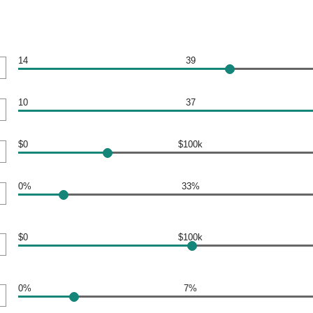
14
39
10
37
$0
$100k
0%
33%
$0
$100k
0%
7%