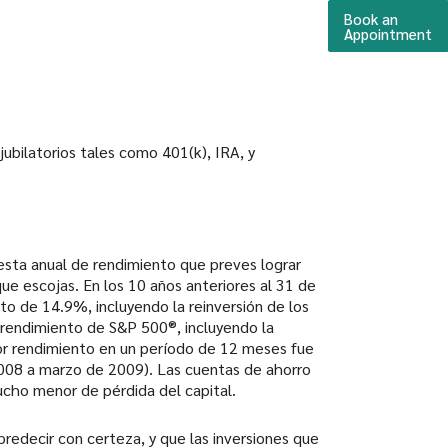
Book an
(O
Appointment
ubilatorios tales como 401(k), IRA, y
uesta anual de rendimiento que preves lograr
ue escojas. En los 10 años anteriores al 31 de
o de 14.9%, incluyendo la reinversión de los
rendimiento de S&P 500®, incluyendo la
or rendimiento en un período de 12 meses fue
008 a marzo de 2009). Las cuentas de ahorro
ucho menor de pérdida del capital.
redecir con certeza, y que las inversiones que