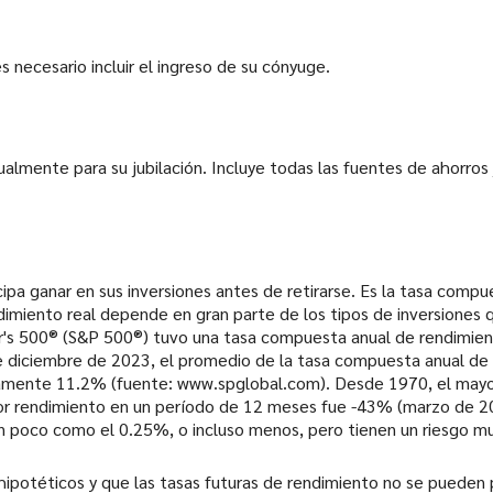
es necesario incluir el ingreso de su cónyuge.
lmente para su jubilación. Incluye todas las fuentes de ahorros j
ipa ganar en sus inversiones antes de retirarse. Es la tasa comp
dimiento real depende en gran parte de los tipos de inversiones q
r's 500® (S&P 500®) tuvo una tasa compuesta anual de rendimient
 diciembre de 2023, el promedio de la tasa compuesta anual de 
adamente 11.2% (fuente: www.spglobal.com). Desde 1970, el may
nor rendimiento en un período de 12 meses fue -43% (marzo de 2
an poco como el 0.25%, o incluso menos, pero tienen un riesgo m
ipotéticos y que las tasas futuras de rendimiento no se pueden p