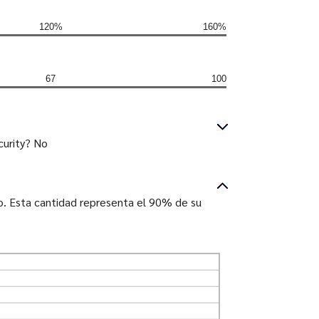
120%
160%
67
100
curity? No
ño. Esta cantidad representa el 90% de su