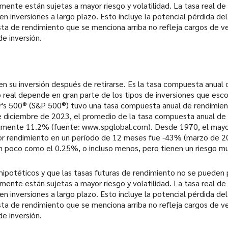
nte están sujetas a mayor riesgo y volatilidad. La tasa real de 
inversiones a largo plazo. Esto incluye la potencial pérdida del c
sta de rendimiento que se menciona arriba no refleja cargos de v
e inversión.
 en su inversión después de retirarse. Es la tasa compuesta anual
 real depende en gran parte de los tipos de inversiones que escoj
r's 500® (S&P 500®) tuvo una tasa compuesta anual de rendimient
 diciembre de 2023, el promedio de la tasa compuesta anual de 
adamente 11.2% (fuente: www.spglobal.com). Desde 1970, el may
nor rendimiento en un período de 12 meses fue -43% (marzo de 2
an poco como el 0.25%, o incluso menos, pero tienen un riesgo m
ipotéticos y que las tasas futuras de rendimiento no se pueden p
nte están sujetas a mayor riesgo y volatilidad. La tasa real de 
inversiones a largo plazo. Esto incluye la potencial pérdida del c
sta de rendimiento que se menciona arriba no refleja cargos de v
e inversión.