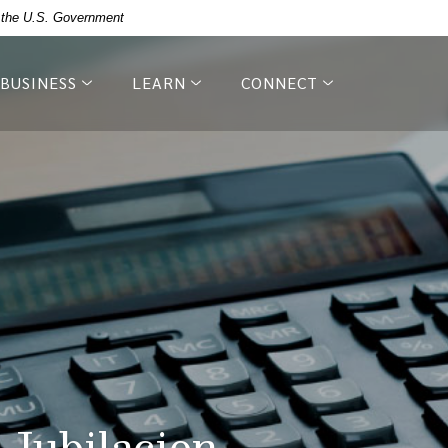
of the U.S. Government
BUSINESS
LEARN
CONNECT
 Jubilacion