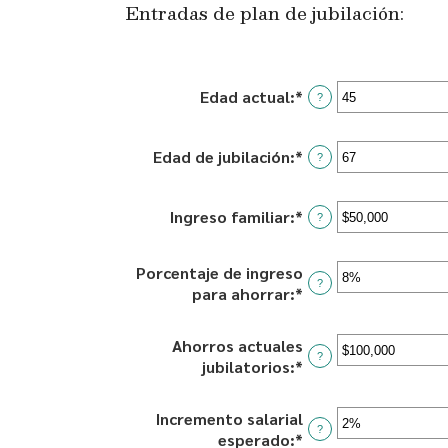
Entradas de plan de jubilación:
Edad actual
:
*
Enter
?
an
amount
Edad de jubilación
:
*
Enter
between
?
an
14
amount
and
Ingreso familiar
:
*
Enter
between
?
90
an
10
amount
and
Porcentaje de ingreso
between
90
?
para ahorrar
:
*
Enter
$1
an
and
amount
$10,000,000
Ahorros actuales
between
?
jubilatorios
:
*
Enter
0%
an
and
amount
Incremento salarial
100%
between
?
esperado
:
*
Enter